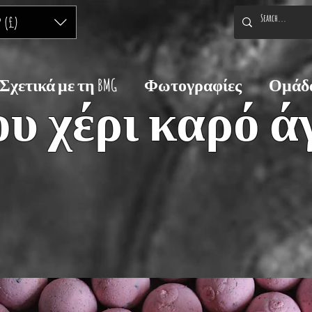
P (£)
Σχετικά με τη BMG
Φωτογραφίες
Ομάδα
ου χέρι καρό 