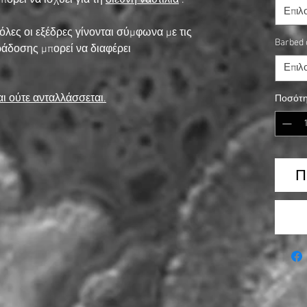
ορεί να ισχύει για τη
διεθνή ναυτιλία
.
Επιλ
 οι εξέδρες γίνονται σύμφωνα με τις
Barbed 
ράδοσης μπορεί να διαφέρει
Επιλ
αι ούτε ανταλλάσσεται.
Ποσότη
Π