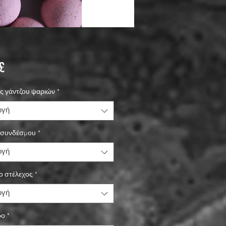
Τιμή
£
ς γάντζου ψαριών
*
ογή
συνδέσμου
*
ογή
ο στέλεχος
*
ογή
ρο
*