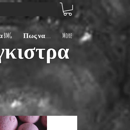
 BMG
Πως να...
More
άγκιστρα