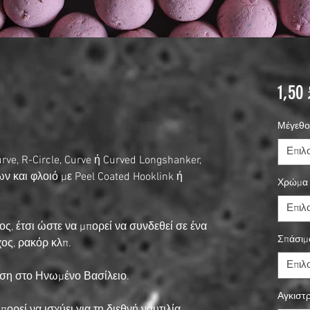
1,50 
Μέγεθο
Επιλ
e, R-Circle, Curve ή Curved Longshanker,
ν και φλοιό με Peel Coated Hooklink ή
Χρώμα 
Επιλ
ος, έτσι ώστε να μπορεί να συνδεθεί σε ένα
Σπάσιμ
ος, ρακόρ κλπ.
Επιλ
οση στο Ηνωμένο Βασίλειο.
Αγκιστ