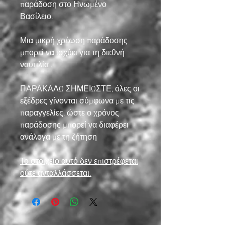
παράδοση στο Ηνωμένο
Βασίλειο.
Μια μικρή χρέωση παράδοσης
μπορεί να ισχύει για τη
διεθνή
ναυτιλία
.
ΠΑΡΑΚΑΛΩ ΣΗΜΕΙΩΣΤΕ, όλες οι
εξέδρες γίνονται σύμφωνα με τις
παραγγελίες, ώστε ο χρόνος
παράδοσης μπορεί να διαφέρει
ανάλογα με τη ζήτηση
Το στοιχείο αυτό δεν επιστρέφεται
ούτε ανταλλάσσεται.