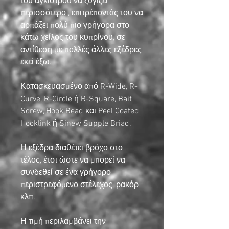
του αγκίστρου να ζυγίζει
περισσότερο , επιτρέποντάς του να
αρπάξει πολύ πιο γρήγορα στο
κάτω χείλος του κυπρίνου, σε
αντίθεση με πολλές άλλες εξέδρες
εκεί έξω.
Κατασκευασμένο από R-Wide, R-
Curve, R-Circle ή R-Square, Bait
Screw, Hook Bead και Peel Coated
Hooklink ή Sinew Supple Briad.
Η εξέδρα διαθέτει βρόχο στο
τέλος, έτσι ώστε να μπορεί να
συνδεθεί σε ένα γρήγορο
περιστρεφόμενο στέλεχος, ρακόρ
κλπ.
Η τιμή περιλαμβάνει την