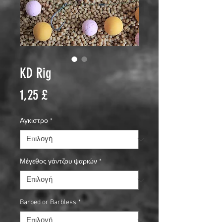
KD Rig
Τιμή
1,25 £
Αγκιστρο
*
Μέγεθος γάντζου ψαριών
*
Barbed or Barbless
*