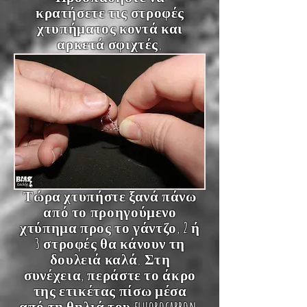
κρατήσετε τις στροφές
χτυπήματος κοντά και
αρκετά σφιχτές.
Τώρα χτυπήστε ξανά πάνω
από το προηγούμενο
χτύπημα προς το γάντζο, 2 ή
3 στροφές θα κάνουν τη
δουλειά καλά. Στη
συνέχεια, περάστε το άκρο
της ετικέτας πίσω μέσα
από τη θηλιά του fluorocarbon.