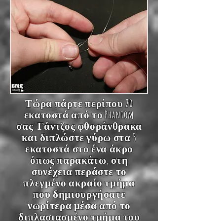
Τώρα πάρτε περίπου 20
εκατοστά από το
Phantom
σας
Γάντζος φθοράνθρακα
και διπλώστε γύρω στα 5
εκατοστά στο ένα άκρο
όπως παρακάτω, στη
συνέχεια περάστε το
πλεγμένο ακραίο τμήμα
που δημιουργήσατε
νωρίτερα μέσα από το
διπλασιασμένο τμήμα του