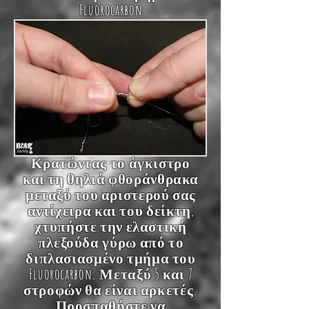
Fluorocarbon
Κρατώντας το άγκιστρο
και τη θηλιά φθοράνθρακα
μεταξύ του αριστερού σας
αντίχειρα και του δείκτη,
χτυπήστε την ελαστική
πλεξούδα γύρω από το
διπλασιασμένο τμήμα του
Fluorocarbon. Μεταξύ 5 και 7
στροφών θα είναι αρκετές.
Προσπαθήστε να