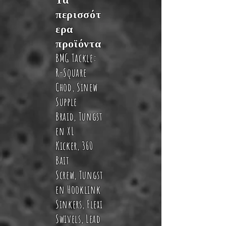
περισσότ
ερα
προϊόντα
BMG Tackle:
R-Square
Chod
,
Sinew
Supple
Braid
,
Tungst
en XL
Kicker
,
360
Bait
Screw
,
Tungst
en Hooklink
Sinkers
,
Flexi
Swivels
,
Lead