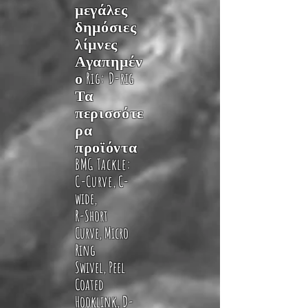
μεγάλες
δημόσιες
λίμνες
Αγαπημέν
ο Rig:
D-rig
Τα
περισσότε
ρα
προϊόντα
BMG Tackle:
C-Curve
,
C-
wide
,
R-Short
Curve
,
Micro
Ring
Swivel
,
Peel
Coated
Hooklink
,
D-