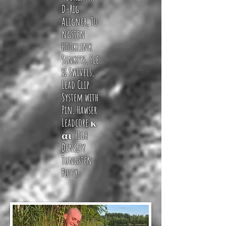
D-Rig
Aligner
,
Tu
ngsten
Hooklink
Sinkers
,
Fle
xi Swivels
,
L
ead Clip
System with
Pin
,
Hawser
Leadcore
κ
α
ι
High
Density
Tungsten
Putty