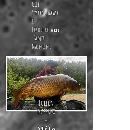
Clip
System
,
Hawse
r
Leadcore
κα
ι
Tamer
Mainline
Julien
Massaux
-
Μέλο