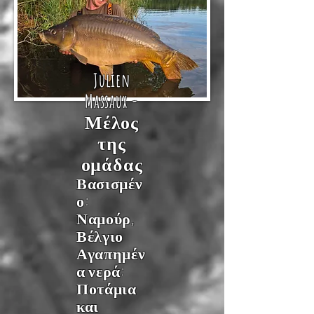
Julien
Massaux -
Μέλος
της
ομάδας
Βασισμέν
ο
:
Ναμούρ,
Βέλγιο
Αγαπημέν
α νερά:
Ποτάμια
και