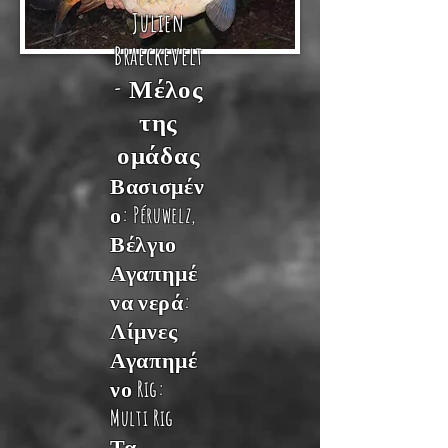
Julien
Braeckevelt
-
Μέλος
της
ομάδας
Βασισμέν
ο: Péruwelz,
Βέλγιο
Αγαπημέ
να νερά
:
Λίμνες
Αγαπημέ
νο Rig:
Multi Rig
Τα