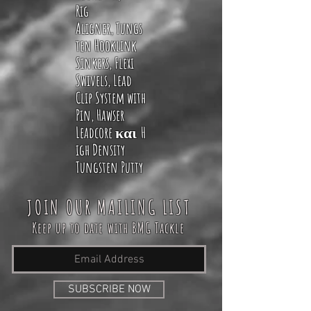
Rig
Aligner
,
Tungs
ten Hooklink
Sinkers
,
Flexi
Swivels
, L
ead
Clip System with
Pin
,
Hawser
Leadcore
κα
ι
H
igh Density
Tungsten Putty
JOIN OUR MAILING LIST
Keep up to date with BMG Tackle
SUBSCRIBE NOW