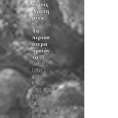
λίμνες
Αγαπη
μένο
Rig:
D-rig
Τα
περισσ
ότερα
προϊόν
τα BMG
Tackle:
C-
Curve
,
C-
wide
,
R-Short
Curve
,
Micr
o Ring
Swivel
,
Peel
Coated
Hooklink
,