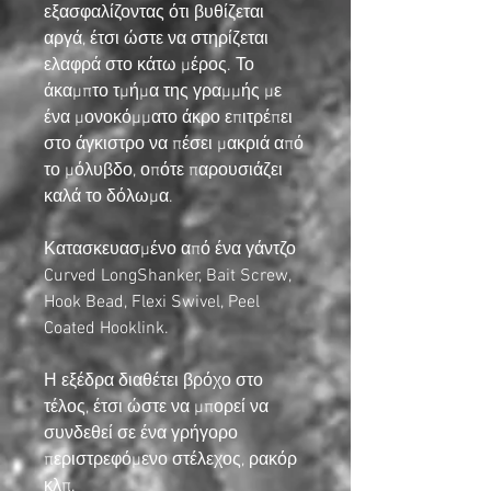
εξασφαλίζοντας ότι βυθίζεται
αργά, έτσι ώστε να στηρίζεται
ελαφρά στο κάτω μέρος. Το
άκαμπτο τμήμα της γραμμής με
ένα μονοκόμματο άκρο επιτρέπει
στο άγκιστρο να πέσει μακριά από
το μόλυβδο, οπότε παρουσιάζει
καλά το δόλωμα.
Κατασκευασμένο από ένα γάντζο
Curved LongShanker, Bait Screw,
Hook Bead, Flexi Swivel, Peel
Coated Hooklink.
Η εξέδρα διαθέτει βρόχο στο
τέλος, έτσι ώστε να μπορεί να
συνδεθεί σε ένα γρήγορο
περιστρεφόμενο στέλεχος, ρακόρ
κλπ.