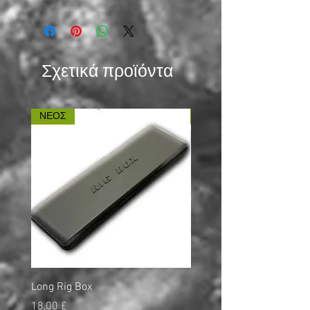
Σχετικά προϊόντα
ΝΕΟΣ
ΝΕΟΣ
Long Rig Box
Bungee Rod Locks
Τιμή
Τιμή
18,00 £
5,00 £