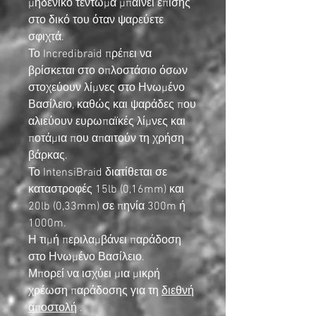
μηδενικό τέντωμα μπαίνει επίσης
στο δικό του όταν ψαρεύετε
σφιχτά.
Το Incredibraid πρέπει να
βρίσκεται στο οπλοστάσιο όσων
στοχεύουν λίμνες στο Ηνωμένο
Βασίλειο, καθώς και ψαράδες που
αλιεύουν ευρωπαϊκές λίμνες και
ποτάμια που απαιτούν τη χρήση
βάρκας.
Το IntensiBraid διατίθεται σε
καταστροφές 15lb (0,16mm) και
20lb (0,33mm) σε πηνία 300m ή
1000m.
Η τιμή περιλαμβάνει παράδοση
στο Ηνωμένο Βασίλειο.
Μπορεί να ισχύει μια μικρή
χρέωση παράδοσης για τη
διεθνή
αποστολή
.