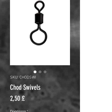
SKU: CHODSWI
Chod Swivels
Τιμή
2,50 £
Ποσότητα
*