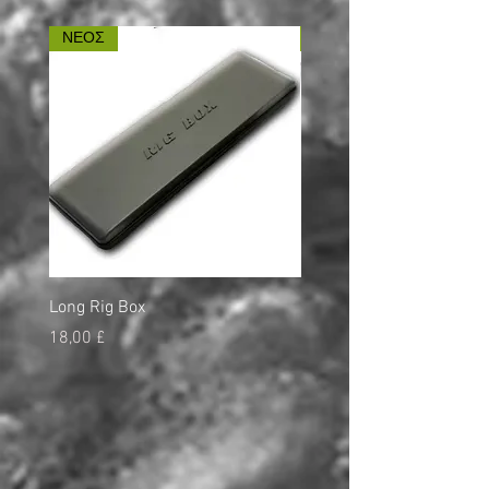
ΝΕΟΣ
ΝΕΟΣ
Long Rig Box
Bungee Rod Locks
Τιμή
Τιμή
18,00 £
5,00 £