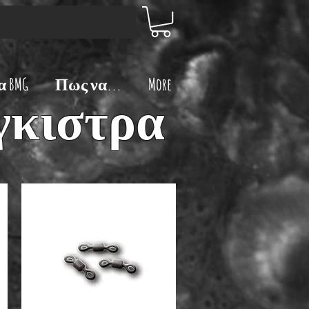
 BMG
Πως να...
More
άγκιστρα