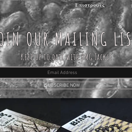
Επιστροφές
OIN OUR MAILING LI
Keep up to date with BMG Tackle
SUBSCRIBE NOW