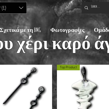
P (£)
Σχετικά με τη BMG
Φωτογραφίες
Ομάδα
ου χέρι καρό 
Top Product